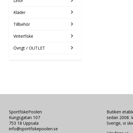
Linor
Kläder
Tillbehör
Vinterfiske
Övrigt / OUTLET
SportfiskePoolen
Butiken etab
Kungsgatan 107
sedan 2008. V
753 18 Uppsala
Sverige, vi sk
info@sportfiskepoolen.se