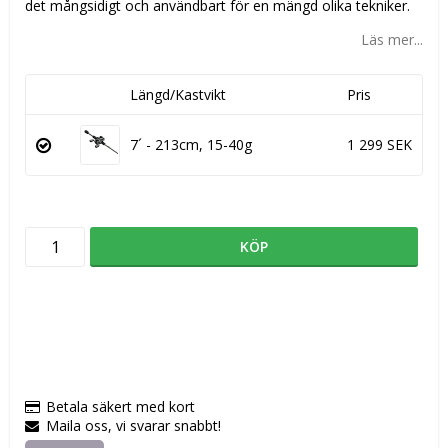
det mångsidigt och användbart för en mängd olika tekniker.
Läs mer...
Längd/Kastvikt
Pris
7´ - 213cm, 15-40g
1 299 SEK
KÖP
Betala säkert med kort
Maila oss, vi svarar snabbt!