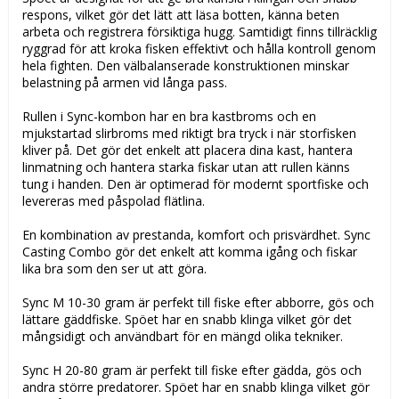
respons, vilket gör det lätt att läsa botten, känna beten
arbeta och registrera försiktiga hugg. Samtidigt finns tillräcklig
ryggrad för att kroka fisken effektivt och hålla kontroll genom
hela fighten. Den välbalanserade konstruktionen minskar
belastning på armen vid långa pass.
Rullen i Sync-kombon har en bra kastbroms och en
mjukstartad slirbroms med riktigt bra tryck i när storfisken
kliver på. Det gör det enkelt att placera dina kast, hantera
linmatning och hantera starka fiskar utan att rullen känns
tung i handen. Den är optimerad för modernt sportfiske och
levereras med påspolad flätlina.
En kombination av prestanda, komfort och prisvärdhet. Sync
Casting Combo gör det enkelt att komma igång och fiskar
lika bra som den ser ut att göra.
Sync M 10-30 gram är perfekt till fiske efter abborre, gös och
lättare gäddfiske. Spöet har en snabb klinga vilket gör det
mångsidigt och användbart för en mängd olika tekniker.
Sync H 20-80 gram är perfekt till fiske efter gädda, gös och
andra större predatorer. Spöet har en snabb klinga vilket gör