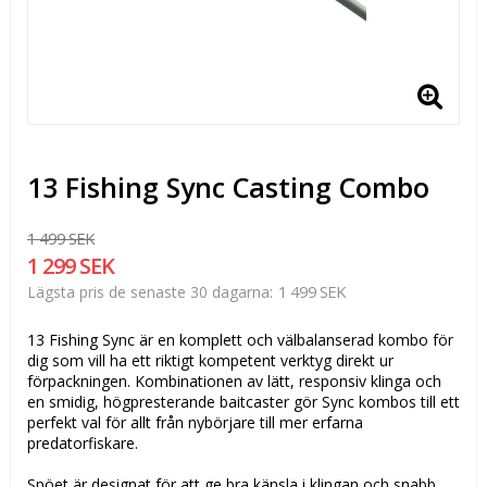
13 Fishing Sync Casting Combo
1 499 SEK
1 299 SEK
1 499 SEK
Lägsta pris de senaste 30 dagarna
13 Fishing Sync är en komplett och välbalanserad kombo för
dig som vill ha ett riktigt kompetent verktyg direkt ur
förpackningen. Kombinationen av lätt, responsiv klinga och
en smidig, högpresterande baitcaster gör Sync kombos till ett
perfekt val för allt från nybörjare till mer erfarna
predatorfiskare.
Spöet är designat för att ge bra känsla i klingan och snabb