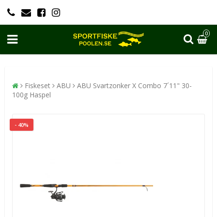
0
Fiskeset
ABU
ABU Svartzonker X Combo 7´11" 30-
100g Haspel
- 40%