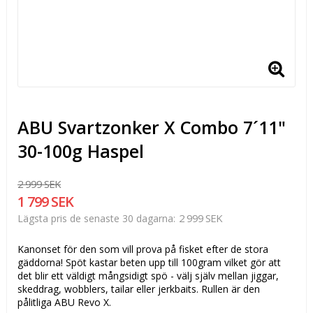
ABU Svartzonker X Combo 7´11"
30-100g Haspel
2 999 SEK
1 799 SEK
2 999 SEK
Lägsta pris de senaste 30 dagarna
Kanonset för den som vill prova på fisket efter de stora
gäddorna! Spöt kastar beten upp till 100gram vilket gör att
det blir ett väldigt mångsidigt spö - välj själv mellan jiggar,
skeddrag, wobblers, tailar eller jerkbaits. Rullen är den
pålitliga ABU Revo X.