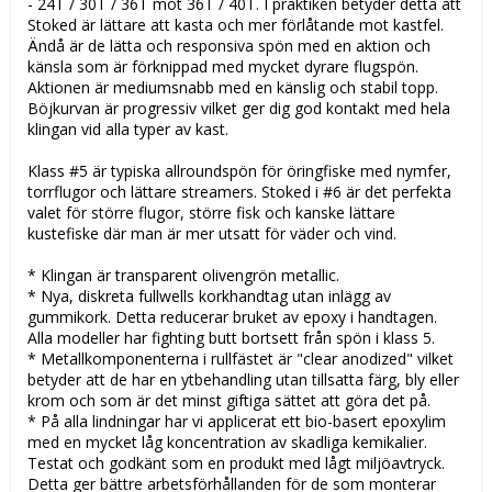
- 24T / 30T / 36T mot 36T / 40T. I praktiken betyder detta att
Stoked är lättare att kasta och mer förlåtande mot kastfel.
Ändå är de lätta och responsiva spön med en aktion och
känsla som är förknippad med mycket dyrare flugspön.
Aktionen är mediumsnabb med en känslig och stabil topp.
Böjkurvan är progressiv vilket ger dig god kontakt med hela
klingan vid alla typer av kast.
Klass #5 är typiska allroundspön för öringfiske med nymfer,
torrflugor och lättare streamers. Stoked i #6 är det perfekta
valet för större flugor, större fisk och kanske lättare
kustefiske där man är mer utsatt för väder och vind.
* Klingan är transparent olivengrön metallic.
* Nya, diskreta fullwells korkhandtag utan inlägg av
gummikork. Detta reducerar bruket av epoxy i handtagen.
Alla modeller har fighting butt bortsett från spön i klass 5.
* Metallkomponenterna i rullfästet är "clear anodized" vilket
betyder att de har en ytbehandling utan tillsatta färg, bly eller
krom och som är det minst giftiga sättet att göra det på.
* På alla lindningar har vi applicerat ett bio-basert epoxylim
med en mycket låg koncentration av skadliga kemikalier.
Testat och godkänt som en produkt med lågt miljöavtryck.
Detta ger bättre arbetsförhållanden för de som monterar