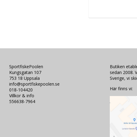
SportfiskePoolen
Butiken etab
Kungsgatan 107
sedan 2008. V
753 18 Uppsala
Sverige, vi sk
info@sportfiskepoolen.se
Här finns vi:
018-104420
Villkor & info
556638-7964