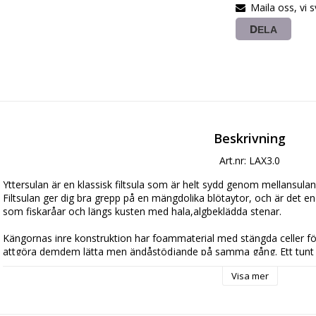
Maila oss, vi 
DELA
Beskrivning
Art.nr: LAX3.0
Yttersulan är en klassisk filtsula som är helt sydd genom mellansulan 
Filtsulan ger dig bra grepp på en mängdolika blötaytor, och är det en
som fiskaråar och längs kusten med hala,algbeklädda stenar.

Kängornas inre konstruktion har foammaterial med stängda celler fö
attgöra demdem lätta men ändåstödjande på samma gång. Ett tunt ex
front- och hälparti förbättrar styrka och styvhet, vilket säkerställer 
Visa mer
där det är svåra bottenförhållanden. 

Ytterligare fördelar med denna förstärkning är bättre komfort och fö