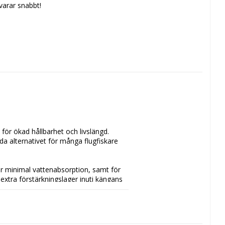
svarar snabbt!
för ökad hållbarhet och livslängd. 
da alternativet för många flugfiskare 
r minimal vattenabsorption, samt för 
tra förstärkningslager inuti kängans 
attkängan håller sin form när man vadar 
rbättrad värme eftersom det appliceras 