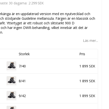
2 299 SEK
enaste 30 dagarna
arkänga är en uppdaterad version med en nyutvecklad och
h stödjande Guideline mellansula. Färgen är en klassisk och
it. Yttertyget är ett robust och slitstarkt 900 D
 och har ingen DWR-behandling, vilket innebär att det är
n.
Läs mer...
Storlek
Pris
7/40
1 899 SEK
8/41
1 899 SEK
9/42
1 899 SEK