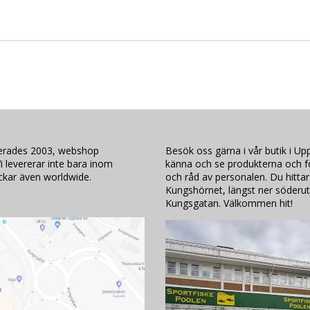
mindre tryck på tåområdet. Den nedre delen avskon är förstärkt med
och vassa stenar när man vadar. Den övre delen har snabbsnörningsk
skaftethittar du en bred webbingögla som gör det enklet att dra på s
lerades 2003, webshop
Besök oss gärna i vår butik i Upp
i levererar inte bara inom
känna och se produkterna och för
ickar även worldwide.
och råd av personalen. Du hittar
Kungshörnet, längst ner söderut
Kungsgatan. Välkommen hit!