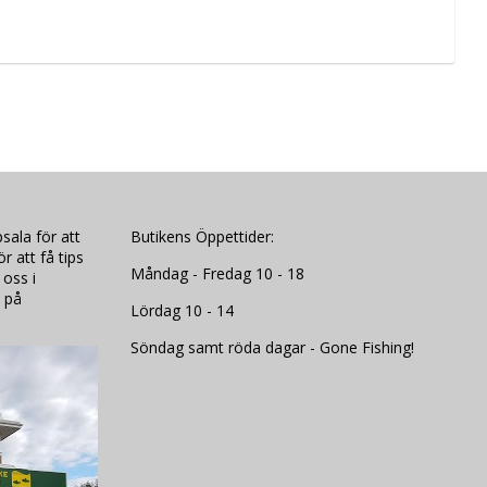
 gummi för att motstå hårda miljöer 
rokar och i bakre delen av 
kon.
sala för att
Butikens Öppettider:
 att få tips
Måndag - Fredag 10 - 18
 oss i
 på
Lördag 10 - 14
Söndag samt röda dagar - Gone Fishing!