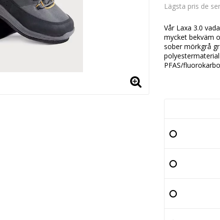
Lägsta pris de s
Vår Laxa 3.0 vad
mycket bekväm oc
sober mörkgrå graf
polyestermaterial
PFAS/fluorokarbo