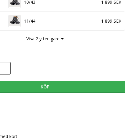
10/43
1 899 SEK
11/44
1 899 SEK
Visa 2 ytterligare
+
KÖP
 med kort