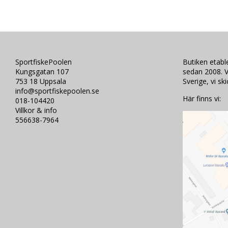
SportfiskePoolen
Butiken etab
Kungsgatan 107
sedan 2008. V
753 18 Uppsala
Sverige, vi sk
info@sportfiskepoolen.se
Här finns vi:
018-104420
Villkor & info
556638-7964