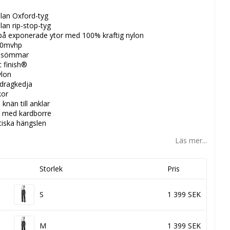
lan Oxford-tyg
an rip-stop-tyg
 på exponerade ytor med 100% kraftig nylon
00mvhp
e sömmar
 finish®
ylon
 dragkedja
kor
knän till anklar
en med kardborre
tiska hängslen
Läs mer...
Storlek
Pris
S
1 399 SEK
M
1 399 SEK