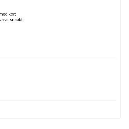
 med kort
svarar snabbt!