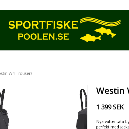
stin W4 Trousers
Westin 
1 399 SEK
Nya vattentäta b
perfekt med jack