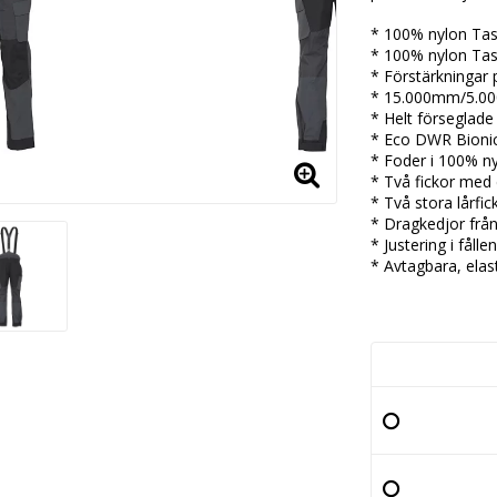
* 100% nylon Tas
* 100% nylon Tasl
* Förstärkningar
* 15.000mm/5.0
* Helt förseglad
* Eco DWR Bionic
* Foder i 100% n
* Två fickor med
* Två stora lårfic
* Dragkedjor från 
* Justering i fåll
* Avtagbara, elas