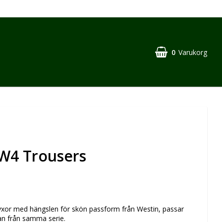
0
Varukorg
W4 Trousers
yxor med hängslen för skön passform från Westin, passar
an från samma serie.