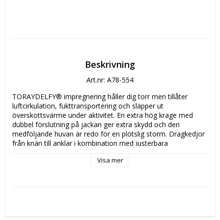
Beskrivning
Art.nr: A78-554
TORAYDELFY® impregnering håller dig torr men tillåter 
luftcirkulation, fukttransportering och släpper ut 
överskottsvärme under aktivitet. En extra hög krage med 
dubbel förslutning på jackan ger extra skydd och den 
medföljande huvan är redo för en plötslig storm. Dragkedjor 
från knän till anklar i kombination med justerbara 
benöppningar gör det enkelt att ta på och av byxorna över 
Visa mer
skorna. Förstärkning med Cordura Kevlar på bensluten för 
extra hållbarhet. Detta komfortabla och specialiserade 
regnställ gör att du kan ta dig an vilket väder som helst för 
att fånga fisk.

OBS! Stor i storleken, en M ligger mellan L och XL typ. Vill du 
ha gott om utrymme under så kan du ta din vanliga storlek.
