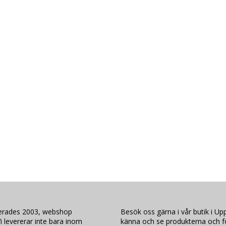
lerades 2003, webshop
Besök oss gärna i vår butik i Upp
i levererar inte bara inom
känna och se produkterna och för