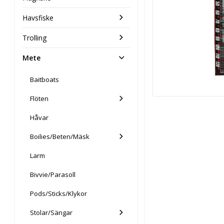
Havsfiske
Trolling
Mete
Baitboats
Flöten
Håvar
Boilies/Beten/Mäsk
Larm
Bivvie/Parasoll
Pods/Sticks/Klykor
Stolar/Sängar