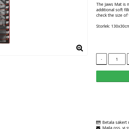
The Jaws Mat is m
additional soft f
check the size of 
Storlek: 130x30c
-
Betala säkert
Maila oss, vi 