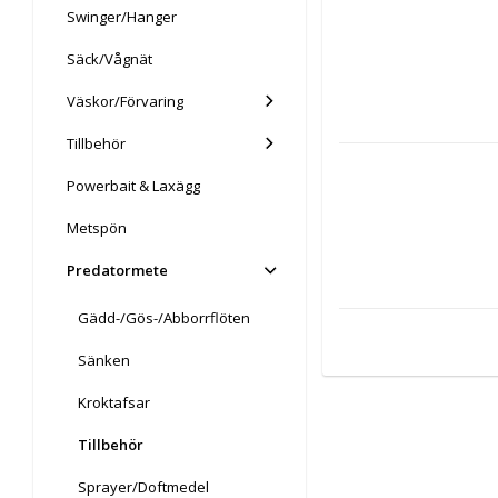
Swinger/Hanger
Säck/Vågnät
Väskor/Förvaring
Tillbehör
Powerbait & Laxägg
Metspön
Predatormete
Gädd-/Gös-/Abborrflöten
Sänken
Kroktafsar
Tillbehör
Sprayer/Doftmedel