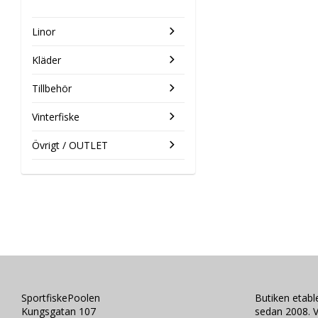
Linor
Kläder
Tillbehör
Vinterfiske
Övrigt / OUTLET
SportfiskePoolen
Butiken etab
Kungsgatan 107
sedan 2008. V