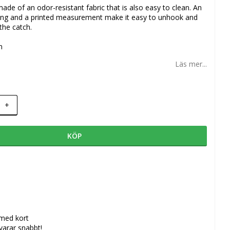
ade of an odor-resistant fabric that is also easy to clean. An
illing and a printed measurement make it easy to unhook and
the catch.
m
Läs mer...
+
KÖP
 med kort
svarar snabbt!