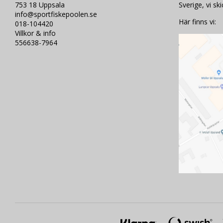
753 18 Uppsala
Sverige, vi sk
info@sportfiskepoolen.se
Här finns vi:
018-104420
Villkor & info
556638-7964