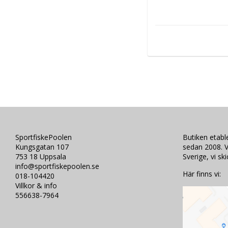
SportfiskePoolen
Butiken etab
Kungsgatan 107
sedan 2008. V
753 18 Uppsala
Sverige, vi sk
info@sportfiskepoolen.se
Här finns vi:
018-104420
Villkor & info
556638-7964