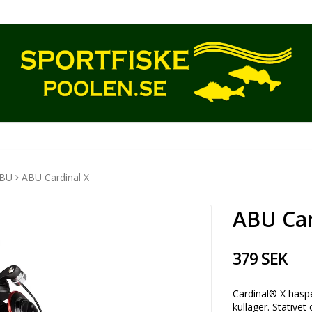
BU
ABU Cardinal X
ABU Car
379 SEK
Cardinal® X haspel
kullager. Stativet