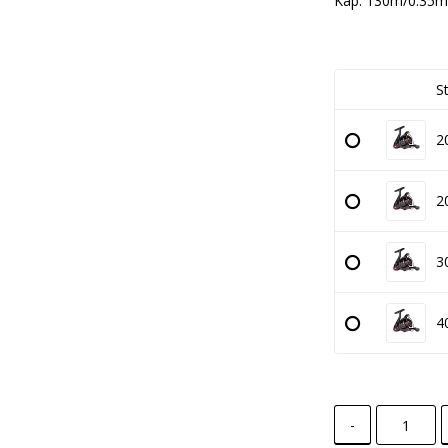
Kap: 130m/0.35
S
2
2
3
4
-