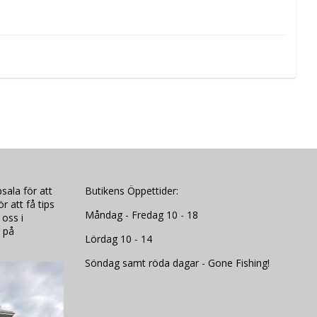
sala för att
Butikens Öppettider:
 att få tips
Måndag - Fredag 10 - 18
 oss i
 på
Lördag 10 - 14
Söndag samt röda dagar - Gone Fishing!