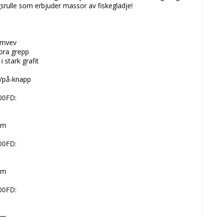
srulle som erbjuder massor av fiskeglädje!
e
iumvev
bra grepp
i stark grafit
v/på-knapp
00FD:
mm
00FD:
mm
00FD: