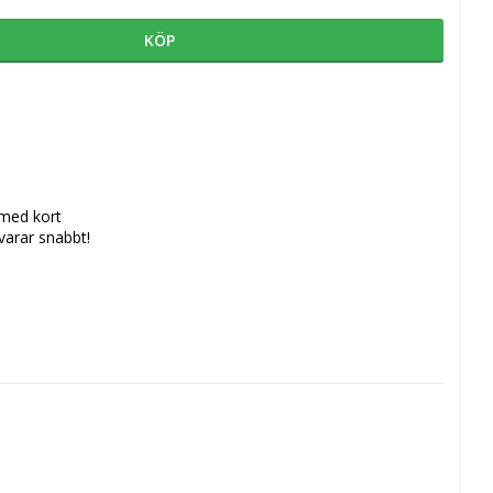
KÖP
 med kort
svarar snabbt!