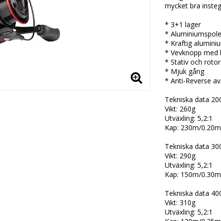
mycket bra insteg
* 3+1 lager
* Aluminiumspol
* Kraftig alumin
* Vevknopp med 
* Stativ och rotor 
* Mjuk gång
* Anti-Reverse a
Tekniska data 20
Vikt: 260g
Utväxling: 5,2:1
Kap: 230m/0.20
Tekniska data 30
Vikt: 290g
Utväxling: 5,2:1
Kap: 150m/0.30
Tekniska data 40
Vikt: 310g
Utväxling: 5,2:1