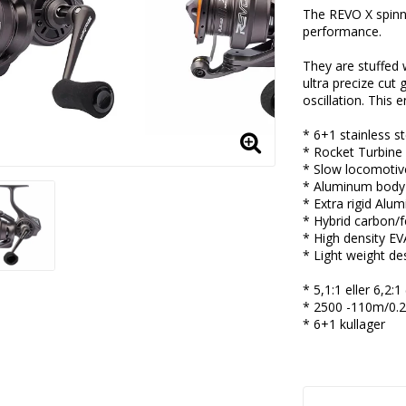
The REVO X spinnin
performance.
They are stuffed 
ultra precize cut
oscillation. This
* 6+1 stainless s
* Rocket Turbine
* Slow locomotive
* Aluminum body
* Extra rigid Alu
* Hybrid carbon/f
* High density E
* Light weight de
* 5,1:1 eller 6,2:1
* 2500 -110m/0.2
* 6+1 kullager