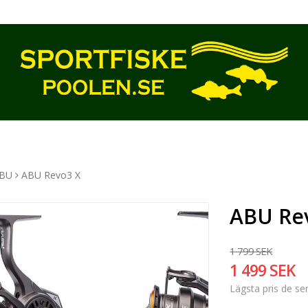
BU
ABU Revo3 X
ABU Re
1 799 SEK
1 499 SEK
Lägsta pris de s