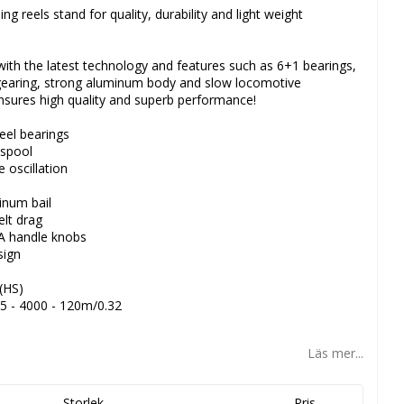
g reels stand for quality, durability and light weight
with the latest technology and features such as 6+1 bearings,
 gearing, strong aluminum body and slow locomotive
 ensures high quality and superb performance!
teel bearings
 spool
 oscillation
minum bail
elt drag
VA handle knobs
sign
 (HS)
5 - 4000 - 120m/0.32
Läs mer...
Storlek
Pris