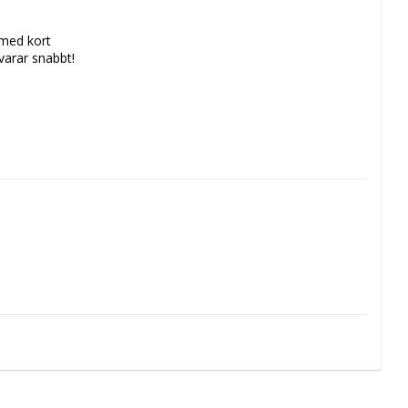
 med kort
svarar snabbt!