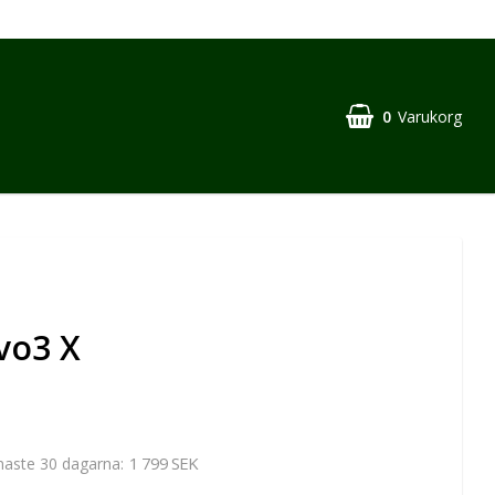
0
Varukorg
vo3 X
1 799 SEK
enaste 30 dagarna