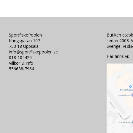
SportfiskePoolen
Butiken etab
Kungsgatan 107
sedan 2008. V
753 18 Uppsala
Sverige, vi sk
info@sportfiskepoolen.se
Här finns vi:
018-104420
Villkor & info
556638-7964