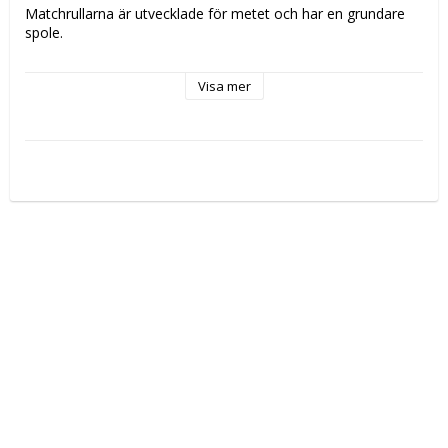
Matchrullarna är utvecklade för metet och har en grundare 
spole.

* Matchrulle med grund spole* 

Visa mer
* Bromssystem med bromsskivor av japansk kvalitet

* 7BB+1RB för maximalt mjuk gång

* Quick-Set anti-reverse direktverkande backspärr

* Precisionsskuret pinjongdrev i mässing

* Korrosionsbeständigt rullhus i grafit

* Kraftfullt handtag i svart maskinfräst anodiserad zink

* Greppvänligt handtag av TPE-material

* Ovala linförardrev med hög precision

* Maskinfräst spole i tvåfärgad anodiserad aluminium

* Kraftfull bygel av solid aluminium

* RESII: Balansering av rotorn som minskar vibrationer

* Line control system på spolen för längre kast och bättre 
linkontroll

* Vevarm i aluminium

* Lin-clip i plast

* Extraspole i aluminium ingår