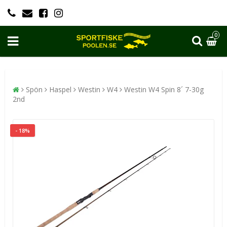
0
Spön
Haspel
Westin
W4
Westin W4 Spin 8´ 7-30g
2nd
- 18%