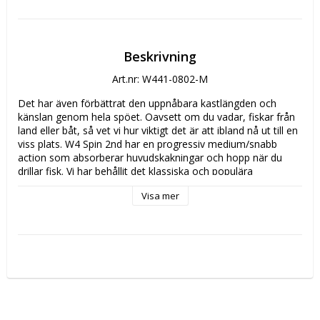
Beskrivning
Art.nr: W441-0802-M
Det har även förbättrat den uppnåbara kastlängden och 
känslan genom hela spöet. Oavsett om du vadar, fiskar från 
land eller båt, så vet vi hur viktigt det är att ibland nå ut till en 
viss plats. W4 Spin 2nd har en progressiv medium/snabb 
action som absorberar huvudskakningar och hopp när du 
drillar fisk. Vi har behållit det klassiska och populära 
handtaget i premiumkork, men uppgraderat till trasselfria 
Visa mer
Seaguides® XOG ringar och ett gummerat FUJI® TVS 
rullfäste för bäst prestanda i alla situationer.

* Rullfäste: FUJI® TVS, gummerat

* Ringar: Seaguide® XOG, LS

* Klinga: Torayca®

* Handtag: Premium kork

* D-ring krokhållare

* Mätpunkter för fisk på klingan
