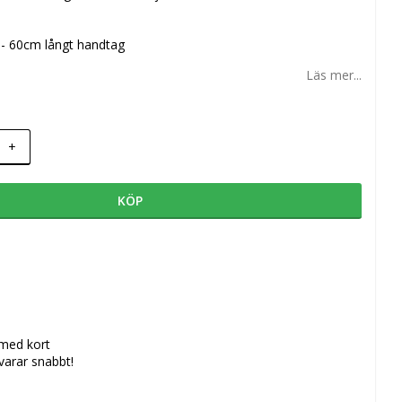
 - 60cm långt handtag
Läs mer...
+
KÖP
 med kort
svarar snabbt!