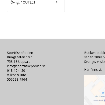
Övrigt / OUTLET
SportfiskePoolen
Butiken etab
Kungsgatan 107
sedan 2008. V
753 18 Uppsala
Sverige, vi sk
info@sportfiskepoolen.se
Här finns vi:
018-104420
Villkor & info
556638-7964