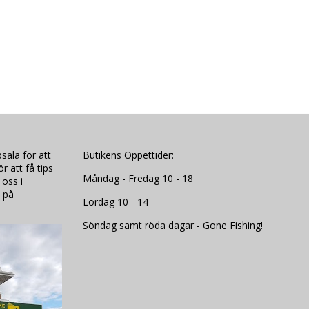
sala för att
Butikens Öppettider:
 att få tips
Måndag - Fredag 10 - 18
 oss i
 på
Lördag 10 - 14
Söndag samt röda dagar - Gone Fishing!