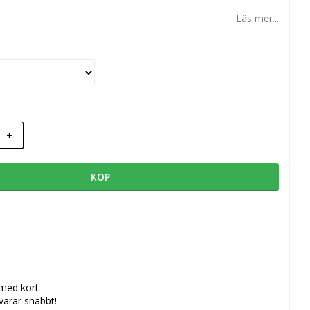
Läs mer...
+
KÖP
 med kort
svarar snabbt!