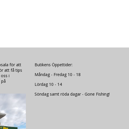
sala för att
Butikens Öppettider:
 att få tips
Måndag - Fredag 10 - 18
 oss i
 på
Lördag 10 - 14
Söndag samt röda dagar - Gone Fishing!