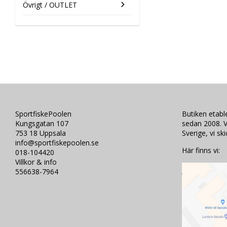
Övrigt / OUTLET
SportfiskePoolen
Butiken etab
Kungsgatan 107
sedan 2008. V
753 18 Uppsala
Sverige, vi sk
info@sportfiskepoolen.se
Här finns vi:
018-104420
Villkor & info
556638-7964