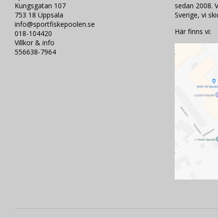
Kungsgatan 107
sedan 2008. V
753 18 Uppsala
Sverige, vi sk
info@sportfiskepoolen.se
Här finns vi:
018-104420
Villkor & info
556638-7964