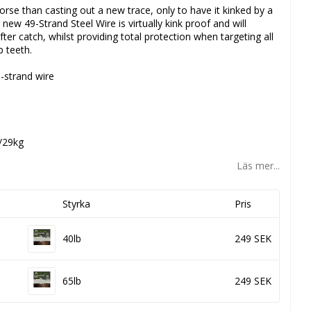
rse than casting out a new trace, only to have it kinked by a
ur new 49-Strand Steel Wire is virtually kink proof and will
ter catch, whilst providing total protection when targeting all
p teeth.
-strand wire
b/29kg
Läs mer...
Styrka
Pris
40lb
249 SEK
65lb
249 SEK