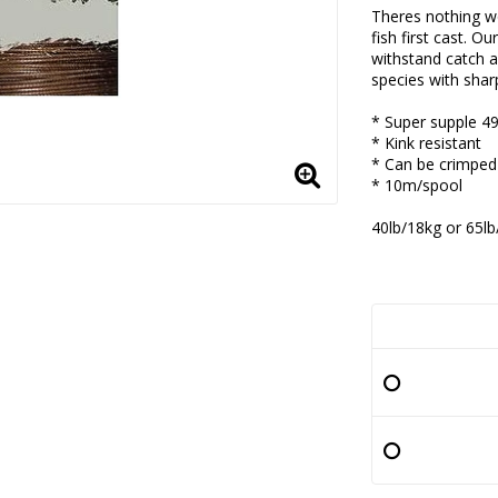
Theres nothing wo
fish first cast. O
withstand catch af
species with shar
* Super supple 49
* Kink resistant
* Can be crimped
* 10m/spool
40lb/18kg or 65l