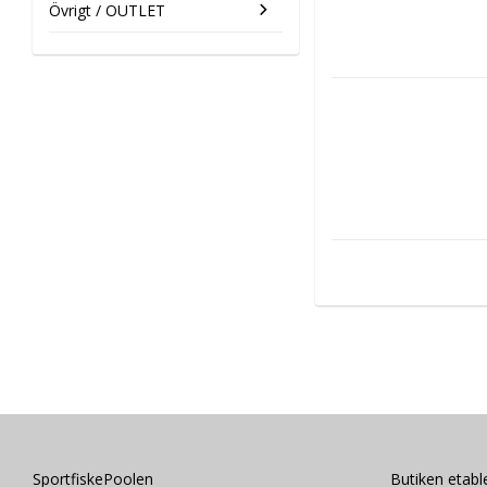
Övrigt / OUTLET
SportfiskePoolen
Butiken etab