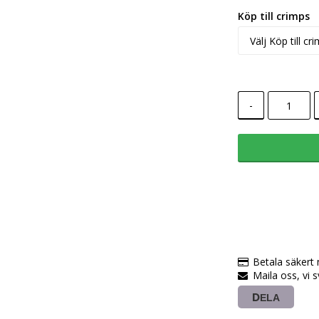
Köp till crimps
-
Betala säkert
Maila oss, vi 
DELA