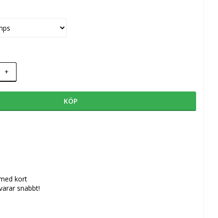
+
KÖP
 med kort
svarar snabbt!