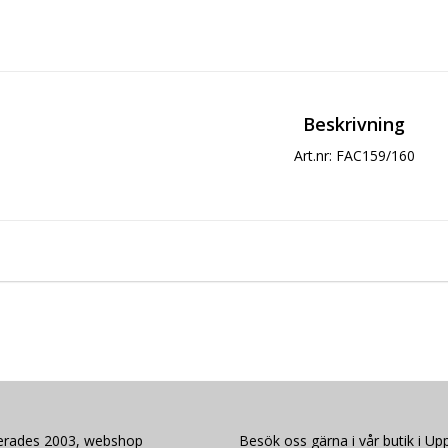
Beskrivning
Art.nr: FAC159/160
lerades 2003, webshop
Besök oss gärna i vår butik i Upp