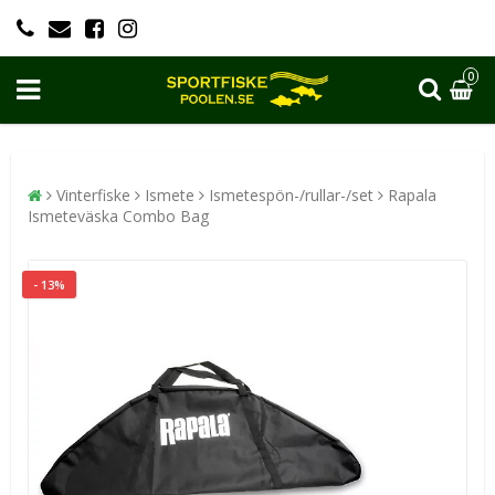
0
Vinterfiske
Ismete
Ismetespön-/rullar-/set
Rapala
Ismeteväska Combo Bag
- 13%