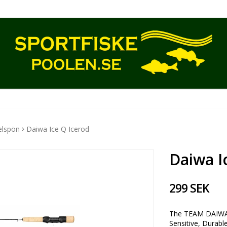
elspön
Daiwa Ice Q Icerod
Daiwa I
299 SEK
The TEAM DAIWA I
Sensitive, Durable