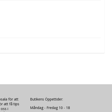
sala för att
Butikens Öppettider:
 att få tips
Måndag - Fredag 10 - 18
 oss i