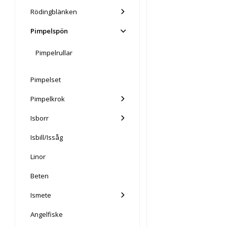
Rödingblänken
Pimpelspön
Pimpelrullar
Pimpelset
Pimpelkrok
Isborr
Isbill/Issåg
Linor
Beten
Ismete
Angelfiske