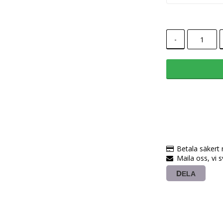
-
Betala säkert
Maila oss, vi 
DELA