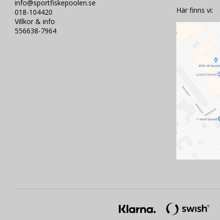
info@sportfiskepoolen.se
Här finns vi:
018-104420
Villkor & info
556638-7964