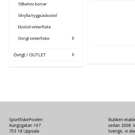
Tillbehör borrar
Skrylla/ryggsäcksstol
Ekolod vinterfiske
Övrigt vinterfiske
Övrigt / OUTLET
SportfiskePoolen
Butiken etab
Kungsgatan 107
sedan 2008. V
753 18 Uppsala
Sverige, vi sk