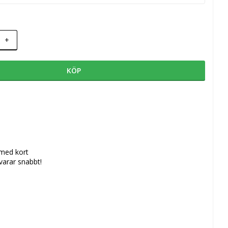
+
KÖP
 med kort
svarar snabbt!