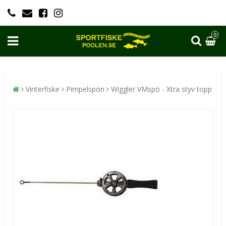
0
Vinterfiske
Pimpelspön
Wiggler VMspö - Xtra styv topp