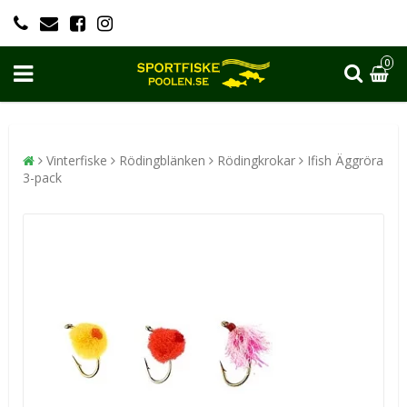
0
Vinterfiske
Rödingblänken
Rödingkrokar
Ifish Äggröra
3-pack