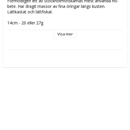
Förmodligen ett av Stockholmsfiskarnas mest använda hö-
bete. Har dragit massor av fina öringar längs kusten. 
Lättkastat och lättfiskat.

14cm - 20 eller 27g
Visa mer