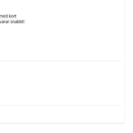
 med kort
svarar snabbt!