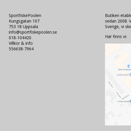
SportfiskePoolen
Butiken etab
Kungsgatan 107
sedan 2008. V
753 18 Uppsala
Sverige, vi sk
info@sportfiskepoolen.se
Här finns vi:
018-104420
Villkor & info
556638-7964