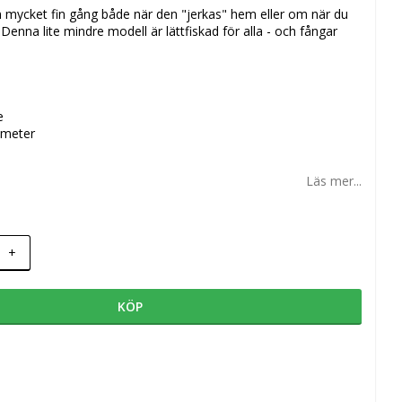
n mycket fin gång både när den "jerkas" hem eller om när du
Denna lite mindre modell är lättfiskad för alla - och fångar
e
 meter
Läs mer...
+
KÖP