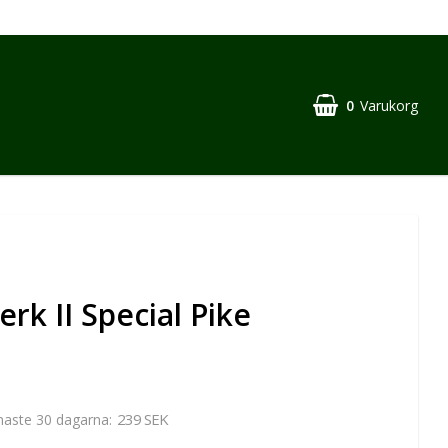
0
Varukorg
erk II Special Pike
239 SEK
enaste 30 dagarna