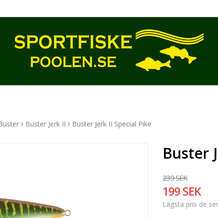
Buster
Buster Jerk II
Buster Jerk II Special Pike
Buster J
239 SEK
199 SEK
Lägsta pris de s