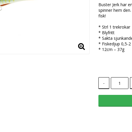
Buster Jerk har e
spinner hem den. 
fisk!
* Strl 1 trekrokar
* Blyfritt
* Sakta sjunkand
* Fiskedjup 0,5-2
* 12cm – 37g
-