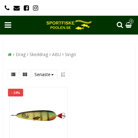
0
Drag
Skeddrag
ABU
Singö
Senaste
- 34%