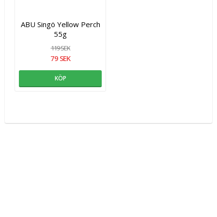
ABU Singö Yellow Perch
55g
119 SEK
79 SEK
KÖP