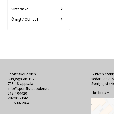
Vinterfiske
Övrigt / OUTLET
SportfiskePoolen
Butiken etab
Kungsgatan 107
sedan 2008. V
753 18 Uppsala
Sverige, vi sk
info@sportfiskepoolen.se
Här finns vi:
018-104420
Villkor & info
556638-7964