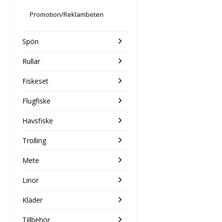
Promotion/Reklambeten
Spön
Rullar
Fiskeset
Flugfiske
Havsfiske
Trolling
Mete
Linor
Kläder
Tillbehör