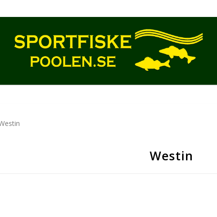
Westin
Westin