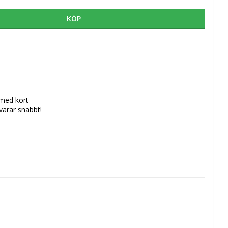
KÖP
 med kort
svarar snabbt!