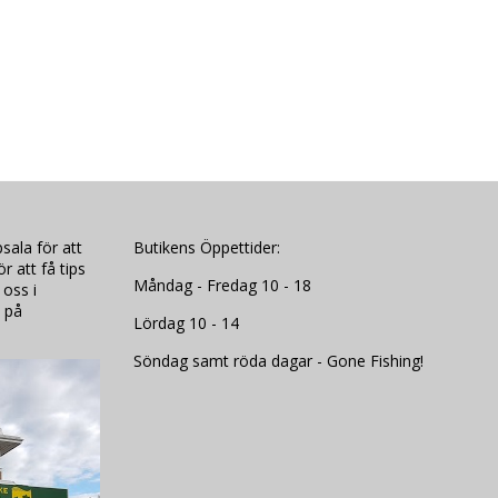
sala för att
Butikens Öppettider:
 att få tips
Måndag - Fredag 10 - 18
 oss i
 på
Lördag 10 - 14
Söndag samt röda dagar - Gone Fishing!