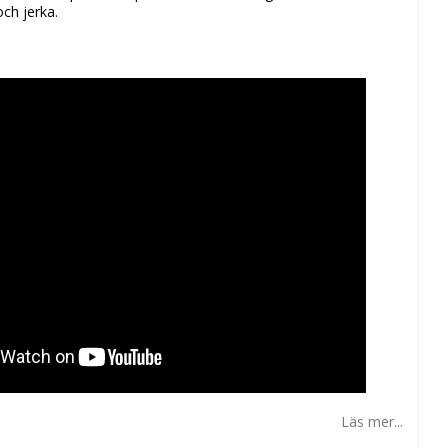
och jerka.
Läs mer...