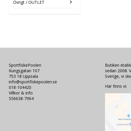
Övrigt / OUTLET
SportfiskePoolen
Butiken etab
Kungsgatan 107
sedan 2008. V
753 18 Uppsala
Sverige, vi sk
info@sportfiskepoolen.se
Här finns vi:
018-104420
Villkor & info
556638-7964