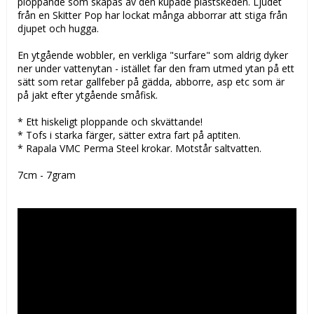
ploppande som skapas av den kupade plastskeden. Ljudet
från en Skitter Pop har lockat många abborrar att stiga från
djupet och hugga.
En ytgående wobbler, en verkliga "surfare" som aldrig dyker
ner under vattenytan - istället far den fram utmed ytan på ett
sätt som retar gallfeber på gädda, abborre, asp etc som är
på jakt efter ytgående småfisk.
* Ett hiskeligt ploppande och skvättande!
* Tofs i starka färger, sätter extra fart på aptiten.
* Rapala VMC Perma Steel krokar. Motstår saltvatten.
7cm - 7gram