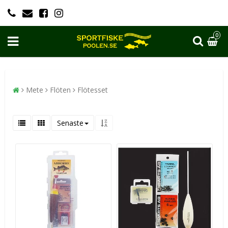
0
Mete
Flöten
Flötesset
Senaste