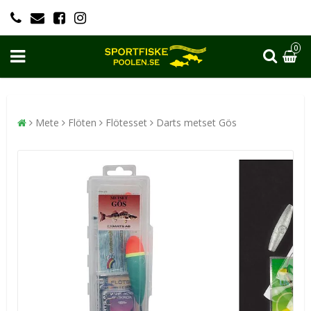
0
Mete
Flöten
Flötesset
Darts metset Gös