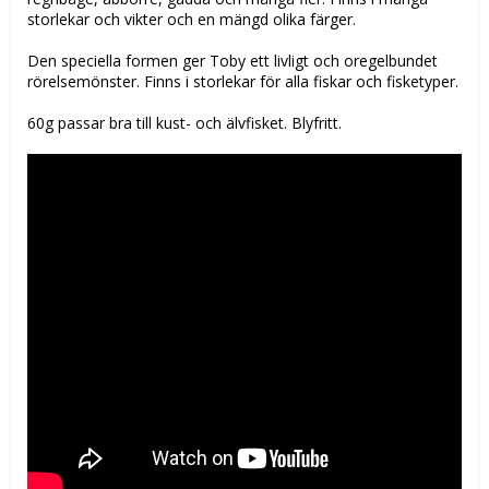
storlekar och vikter och en mängd olika färger.
Den speciella formen ger Toby ett livligt och oregelbundet
rörelsemönster. Finns i storlekar för alla fiskar och fisketyper.
60g passar bra till kust- och älvfisket. Blyfritt.