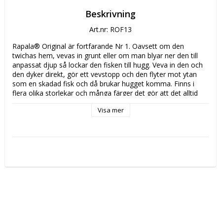
Beskrivning
Art.nr: ROF13
Rapala® Original är fortfarande Nr 1. Oavsett om den 
twichas hem, vevas in grunt eller om man blyar ner den till 
anpassat djup så lockar den fisken till hugg. Veva in den och 
den dyker direkt, gör ett vevstopp och den flyter mot ytan 
som en skadad fisk och då brukar hugget komma. Finns i 
flera olika storlekar och många färger det gör att det alltid 
finns en wobbler till varje fisketillfälle.

Visa mer
* VMC Black Nickel krok str. 5

* Djupgående: 1,2-1,8m

* Längd: 13cm

* Vikt: 7 gram
