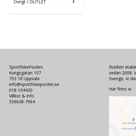
Övrigt / OUTLET
SportfiskePoolen
Butiken etab
Kungsgatan 107
sedan 2008. V
753 18 Uppsala
Sverige, vi sk
info@sportfiskepoolen.se
Här finns vi:
018-104420
Villkor & info
556638-7964