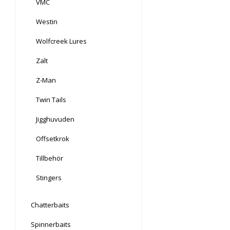
VMC
Westin
Wolfcreek Lures
Zalt
Z-Man
Twin Tails
Jigghuvuden
Offsetkrok
Tillbehör
Stingers
Chatterbaits
Spinnerbaits