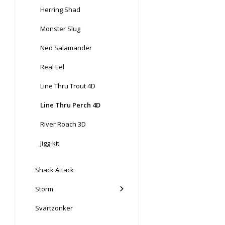
Herring Shad
Monster Slug
Ned Salamander
Real Eel
Line Thru Trout 4D
Line Thru Perch 4D
River Roach 3D
Jigg-kit
Shack Attack
Storm
Svartzonker