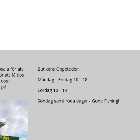
sala för att
Butikens Öppettider:
 att få tips
Måndag - Fredag 10 - 18
 oss i
 på
Lördag 10 - 14
Söndag samt röda dagar - Gone Fishing!